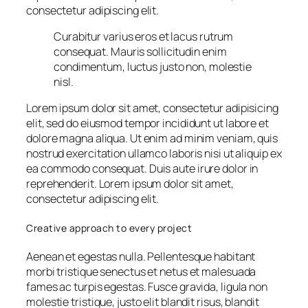
consectetur adipiscing elit.
Curabitur varius eros et lacus rutrum
consequat. Mauris sollicitudin enim
condimentum, luctus justo non, molestie
nisl.
Lorem ipsum dolor sit amet, consectetur adipisicing
elit, sed do eiusmod tempor incididunt ut labore et
dolore magna aliqua. Ut enim ad minim veniam, quis
nostrud exercitation ullamco laboris nisi ut aliquip ex
ea commodo consequat. Duis aute irure dolor in
reprehenderit. Lorem ipsum dolor sit amet,
consectetur adipiscing elit.
Creative approach to every project
Aenean et egestas nulla. Pellentesque habitant
morbi tristique senectus et netus et malesuada
fames ac turpis egestas. Fusce gravida, ligula non
molestie tristique, justo elit blandit risus, blandit