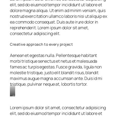
elit, sed do eiusmod tempor incididunt ut labore et
dolore magna aliqua. Ut enim ad minim veniam, quis
nostrud exercitation ullamco laboris nisi ut aliquip ex
ea commodo consequat. Duis aute irure dolor in
reprehenderit. Lorem ipsum dolor sit amet,
consectetur adipiscing elit.
Creative approach to every project
Aenean et egestas nulla. Pellentesque habitant
morbi tristique senectus et netus et malesuada
fames ac turpis egestas. Fusce gravida, ligula non
molestie tristique, justo elit blandit risus, blandit
maximus augue magna accumsan ante. Duis id mi
tristique, pulvinar neque at, lobortis tortor.
Stet
clita
kasd
Lorem ipsum dolor sit amet, consectetur adipisicing
gubergren,
elit, sed do eiusmod tempor incididunt ut labore et
no