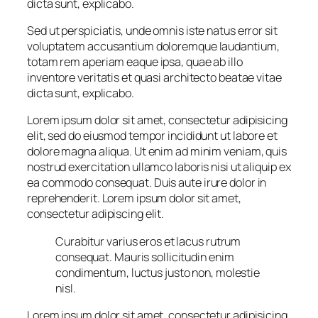
dicta sunt, explicabo.
Sed ut perspiciatis, unde omnis iste natus error sit
voluptatem accusantium doloremque laudantium,
totam rem aperiam eaque ipsa, quae ab illo
inventore veritatis et quasi architecto beatae vitae
dicta sunt, explicabo.
Lorem ipsum dolor sit amet, consectetur adipisicing
elit, sed do eiusmod tempor incididunt ut labore et
dolore magna aliqua. Ut enim ad minim veniam, quis
nostrud exercitation ullamco laboris nisi ut aliquip ex
ea commodo consequat. Duis aute irure dolor in
reprehenderit. Lorem ipsum dolor sit amet,
consectetur adipiscing elit.
Curabitur varius eros et lacus rutrum
consequat. Mauris sollicitudin enim
condimentum, luctus justo non, molestie
nisl.
Lorem ipsum dolor sit amet, consectetur adipisicing