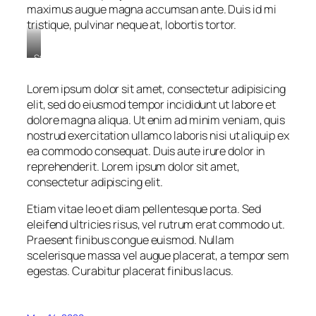
maximus augue magna accumsan ante. Duis id mi
tristique, pulvinar neque at, lobortis tortor.
Stet
clita
kasd
Lorem ipsum dolor sit amet, consectetur adipisicing
gubergren,
elit, sed do eiusmod tempor incididunt ut labore et
no
dolore magna aliqua. Ut enim ad minim veniam, quis
sea
nostrud exercitation ullamco laboris nisi ut aliquip ex
sanctus
est
ea commodo consequat. Duis aute irure dolor in
labore
reprehenderit. Lorem ipsum dolor sit amet,
et
consectetur adipiscing elit.
dolore.
By
Etiam vitae leo et diam pellentesque porta. Sed
Kevin
eleifend ultricies risus, vel rutrum erat commodo ut.
Smith
Praesent finibus congue euismod. Nullam
scelerisque massa vel augue placerat, a tempor sem
egestas. Curabitur placerat finibus lacus.