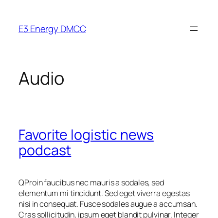
Skip
to
E3 Energy DMCC
content
Audio
Favorite logistic news
podcast
Q
Proin faucibus nec mauris a sodales, sed
elementum mi tincidunt. Sed eget viverra egestas
nisi in consequat. Fusce sodales augue a accumsan.
Cras sollicitudin, ipsum eget blandit pulvinar. Integer