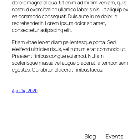
dolore magna aliqua. Ut enim ad minim veniam, quis
sea
nostrud exercitation ullamco laboris nisi ut aliquip ex
sanctus
est
ea commodo consequat. Duis aute irure dolor in
labore
reprehenderit. Lorem ipsum dolor sit amet,
et
consectetur adipiscing elit.
dolore.
By
Etiam vitae leo et diam pellentesque porta. Sed
Kevin
eleifend ultricies risus, vel rutrum erat commodo ut.
Smith
Praesent finibus congue euismod. Nullam
scelerisque massa vel augue placerat, a tempor sem
egestas. Curabitur placerat finibus lacus.
April 14, 2020
Blog
Events