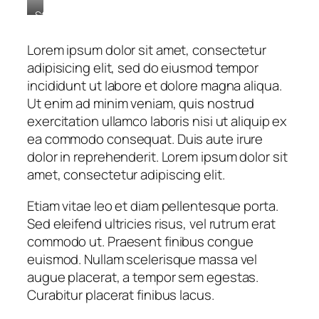
Stet
clita
kasd
Lorem ipsum dolor sit amet, consectetur
gubergren,
adipisicing elit, sed do eiusmod tempor
no
incididunt ut labore et dolore magna aliqua.
sea
sanctus
Ut enim ad minim veniam, quis nostrud
est
exercitation ullamco laboris nisi ut aliquip ex
labore
ea commodo consequat. Duis aute irure
et
dolor in reprehenderit. Lorem ipsum dolor sit
dolore.
By
amet, consectetur adipiscing elit.
Kevin
Smith
Etiam vitae leo et diam pellentesque porta.
Sed eleifend ultricies risus, vel rutrum erat
commodo ut. Praesent finibus congue
euismod. Nullam scelerisque massa vel
augue placerat, a tempor sem egestas.
Curabitur placerat finibus lacus.