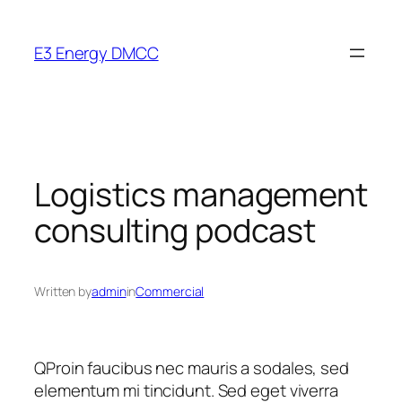
Skip
to
E3 Energy DMCC
content
Logistics management
consulting podcast
Written by
admin
in
Commercial
Q
Proin faucibus nec mauris a sodales, sed
elementum mi tincidunt. Sed eget viverra