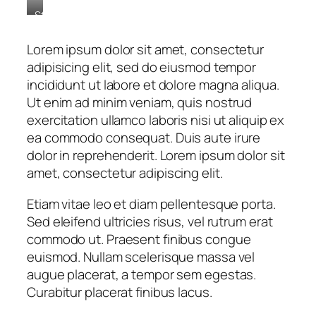
Stet
clita
kasd
Lorem ipsum dolor sit amet, consectetur
gubergren,
adipisicing elit, sed do eiusmod tempor
no
incididunt ut labore et dolore magna aliqua.
sea
sanctus
Ut enim ad minim veniam, quis nostrud
est
exercitation ullamco laboris nisi ut aliquip ex
labore
ea commodo consequat. Duis aute irure
et
dolor in reprehenderit. Lorem ipsum dolor sit
dolore.
By
amet, consectetur adipiscing elit.
Kevin
Smith
Etiam vitae leo et diam pellentesque porta.
Sed eleifend ultricies risus, vel rutrum erat
commodo ut. Praesent finibus congue
euismod. Nullam scelerisque massa vel
augue placerat, a tempor sem egestas.
Curabitur placerat finibus lacus.