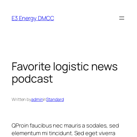
Skip
to
E3 Energy DMCC
content
Favorite logistic news
podcast
Written by
admin
in
Standard
Q
Proin faucibus nec mauris a sodales, sed
elementum mi tincidunt. Sed eget viverra