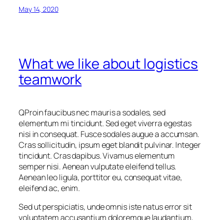
May 14, 2020
What we like about logistics
teamwork
Q
Proin faucibus nec mauris a sodales, sed
elementum mi tincidunt. Sed eget viverra egestas
nisi in consequat. Fusce sodales augue a accumsan.
Cras sollicitudin, ipsum eget blandit pulvinar. Integer
tincidunt. Cras dapibus. Vivamus elementum
semper nisi. Aenean vulputate eleifend tellus.
Aenean leo ligula, porttitor eu, consequat vitae,
eleifend ac, enim.
Sed ut perspiciatis, unde omnis iste natus error sit
voluptatem accusantium doloremque laudantium,