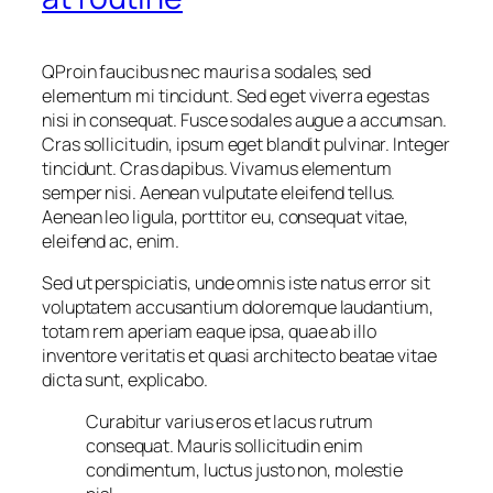
Q
Proin faucibus nec mauris a sodales, sed
elementum mi tincidunt. Sed eget viverra egestas
nisi in consequat. Fusce sodales augue a accumsan.
Cras sollicitudin, ipsum eget blandit pulvinar. Integer
tincidunt. Cras dapibus. Vivamus elementum
semper nisi. Aenean vulputate eleifend tellus.
Aenean leo ligula, porttitor eu, consequat vitae,
eleifend ac, enim.
Sed ut perspiciatis, unde omnis iste natus error sit
voluptatem accusantium doloremque laudantium,
totam rem aperiam eaque ipsa, quae ab illo
inventore veritatis et quasi architecto beatae vitae
dicta sunt, explicabo.
Curabitur varius eros et lacus rutrum
consequat. Mauris sollicitudin enim
condimentum, luctus justo non, molestie