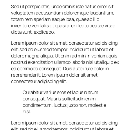
Sed ut perspiciatis, unde omnis iste natus error sit
voluptatem accusantium doloremque laudantium,
totam rem aperiam eaque ipsa, quae ab illo
inventore veritatis et quasi architecto beatae vitae
dicta sunt, explicabo.
Lorem ipsum dolor sit amet, consectetur adipisicing
elit, sed do eiusmod tempor incididunt ut labore et
dolore magna aliqua. Ut enim ad minim veniam, quis
nostrud exercitation ullamco laboris nisi ut aliquip ex
ea commodo consequat. Duis aute irure dolor in
reprehenderit. Lorem ipsum dolor sit amet,
consectetur adipiscing elit.
Curabitur varius eros et lacus rutrum
consequat. Mauris sollicitudin enim
condimentum, luctus justo non, molestie
nisl.
Lorem ipsum dolor sit amet, consectetur adipisicing
elit, sed do eiusmod tempor incididunt ut labore et