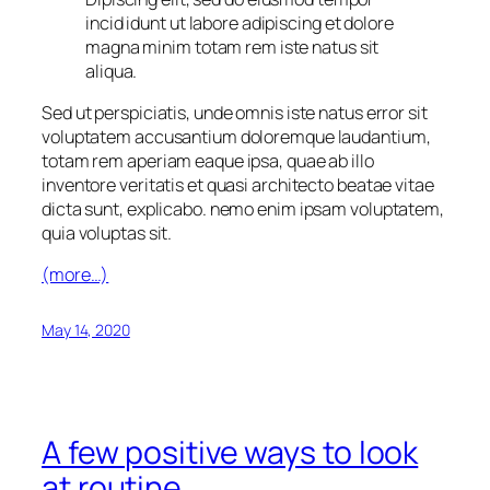
incid idunt ut labore adipiscing et dolore
magna minim totam rem iste natus sit
aliqua.
Sed ut perspiciatis, unde omnis iste natus error sit
voluptatem accusantium doloremque laudantium,
totam rem aperiam eaque ipsa, quae ab illo
inventore veritatis et quasi architecto beatae vitae
dicta sunt, explicabo. nemo enim ipsam voluptatem,
quia voluptas sit.
(more…)
May 14, 2020
A few positive ways to look
at routine