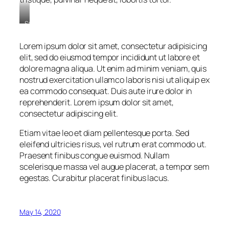
Stet
clita
kasd
Lorem ipsum dolor sit amet, consectetur adipisicing
gubergren,
elit, sed do eiusmod tempor incididunt ut labore et
no
dolore magna aliqua. Ut enim ad minim veniam, quis
sea
nostrud exercitation ullamco laboris nisi ut aliquip ex
sanctus
est
ea commodo consequat. Duis aute irure dolor in
labore
reprehenderit. Lorem ipsum dolor sit amet,
et
consectetur adipiscing elit.
dolore.
By
Etiam vitae leo et diam pellentesque porta. Sed
Kevin
eleifend ultricies risus, vel rutrum erat commodo ut.
Smith
Praesent finibus congue euismod. Nullam
scelerisque massa vel augue placerat, a tempor sem
egestas. Curabitur placerat finibus lacus.
May 14, 2020