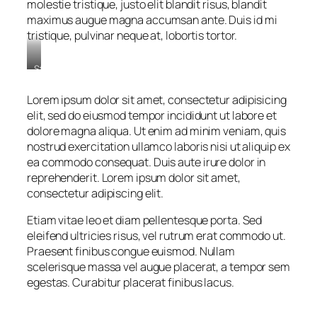
molestie tristique, justo elit blandit risus, blandit
maximus augue magna accumsan ante. Duis id mi
tristique, pulvinar neque at, lobortis tortor.
Stet
clita
kasd
Lorem ipsum dolor sit amet, consectetur adipisicing
gubergren,
elit, sed do eiusmod tempor incididunt ut labore et
no
dolore magna aliqua. Ut enim ad minim veniam, quis
sea
nostrud exercitation ullamco laboris nisi ut aliquip ex
sanctus
est
ea commodo consequat. Duis aute irure dolor in
labore
reprehenderit. Lorem ipsum dolor sit amet,
et
consectetur adipiscing elit.
dolore.
By
Etiam vitae leo et diam pellentesque porta. Sed
Kevin
eleifend ultricies risus, vel rutrum erat commodo ut.
Smith
Praesent finibus congue euismod. Nullam
scelerisque massa vel augue placerat, a tempor sem
egestas. Curabitur placerat finibus lacus.