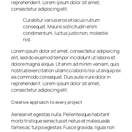
reprehenderit. Lorem ipsum dolor sit amet,
consectetur adipiscing elit.
Curabitur varius eros et lacus rutrum
consequat. Mauris sollicitudin enim
condimentum, luctus justo non, molestie
nisl.
Lorem ipsum dolor sit amet, consectetur adipisicing
elit, sed do eiusmod tempor incididunt ut labore et
dolore magna aliqua. Ut enim ad minim veniam, quis
nostrud exercitation ullamco laboris nisi ut aliquip ex
ea commodo consequat. Duis aute irure dolor in
reprehenderit. Lorem ipsum dolor sit amet,
consectetur adipiscing elit.
Creative approach to every project
Aenean et egestas nulla. Pellentesque habitant
morbi tristique senectus et netus et malesuada
fames ac turpis egestas. Fusce gravida, ligula non