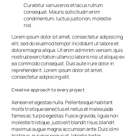
Curabitur varius eros et lacus rutrum
consequat. Mauris sollicitudin enim
condimentum, luctus justo non, molestie
nisl.
Lorem ipsum dolor sit amet, consectetur adipisicing
elit, sed do eiusmod tempor incididunt ut labore et
dolore magna aliqua. Ut enim ad minim veniam, quis
nostrud exercitation ullamco laboris nisi ut aliquip ex
ea commodo consequat. Duis aute irure dolor in
reprehenderit. Lorem ipsum dolor sit amet,
consectetur adipiscing elit.
Creative approach to every project
Aenean et egestas nulla. Pellentesque habitant
morbi tristique senectus et netus et malesuada
fames ac turpis egestas. Fusce gravida, ligula non
molestie tristique, justo elit blandit risus, blandit
maximus augue magna accumsan ante. Duis id mi
tristique, pulvinar neque at, lobortis tortor.