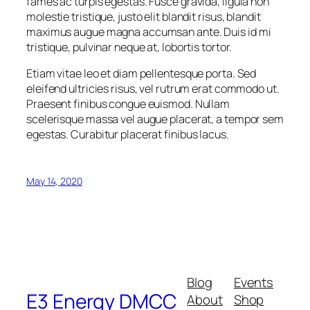
fames ac turpis egestas. Fusce gravida, ligula non
molestie tristique, justo elit blandit risus, blandit
maximus augue magna accumsan ante. Duis id mi
tristique, pulvinar neque at, lobortis tortor.
Etiam vitae leo et diam pellentesque porta. Sed
eleifend ultricies risus, vel rutrum erat commodo ut.
Praesent finibus congue euismod. Nullam
scelerisque massa vel augue placerat, a tempor sem
egestas. Curabitur placerat finibus lacus.
May 14, 2020
Blog
Events
E3 Energy DMCC
About
Shop