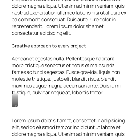
dolore magna aliqua. Ut enim ad minim veniam, quis
nostrud exercitation ullamco laboris nisi ut aliquip ex
ea commodo consequat. Duis aute irure dolor in
reprehenderit. Lorem ipsum dolor sit amet,
consectetur adipiscing elit.
Creative approach to every project
Aenean et egestas nulla. Pellentesque habitant
morbi tristique senectus et netus et malesuada
fames ac turpis egestas. Fusce gravida, ligula non
molestie tristique, justo elit blandit risus, blandit
maximus augue magna accumsan ante. Duis id mi
tristique, pulvinar neque at, lobortis tortor.
Stet
clita
kasd
Lorem ipsum dolor sit amet, consectetur adipisicing
gubergren,
elit, sed do eiusmod tempor incididunt ut labore et
no
dolore magna aliqua. Ut enim ad minim veniam, quis
sea