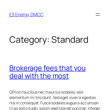
Skip
to
E3 Energy DMCC
content
Category:
Standard
Brokerage fees that you
deal with the most
Q
Proin faucibus nec mauris a sodales, sed
elementum mi tincidunt. Sed eget viverra egestas
nisi in consequat. Fusce sodales augue a accumsan.
Cras sollicitudin, ipsum eget blandit pulvinar. Integer