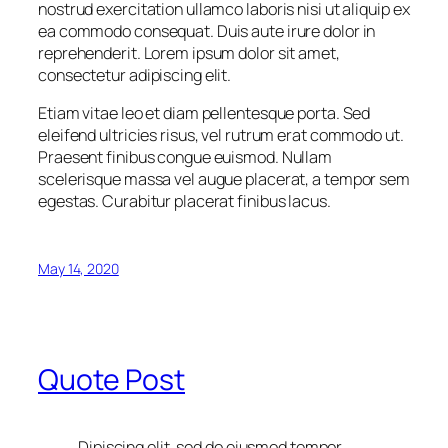
nostrud exercitation ullamco laboris nisi ut aliquip ex
sanctus
est
ea commodo consequat. Duis aute irure dolor in
labore
reprehenderit. Lorem ipsum dolor sit amet,
et
consectetur adipiscing elit.
dolore.
By
Etiam vitae leo et diam pellentesque porta. Sed
Kevin
eleifend ultricies risus, vel rutrum erat commodo ut.
Smith
Praesent finibus congue euismod. Nullam
scelerisque massa vel augue placerat, a tempor sem
egestas. Curabitur placerat finibus lacus.
May 14, 2020
Quote Post
Dipiscing elit, sed do eiusmod tempor