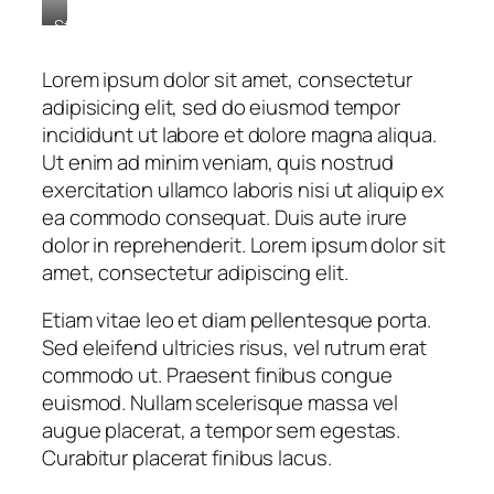
Stet
clita
kasd
Lorem ipsum dolor sit amet, consectetur
gubergren,
adipisicing elit, sed do eiusmod tempor
no
incididunt ut labore et dolore magna aliqua.
sea
sanctus
Ut enim ad minim veniam, quis nostrud
est
exercitation ullamco laboris nisi ut aliquip ex
labore
ea commodo consequat. Duis aute irure
et
dolor in reprehenderit. Lorem ipsum dolor sit
dolore.
By
amet, consectetur adipiscing elit.
Kevin
Smith
Etiam vitae leo et diam pellentesque porta.
Sed eleifend ultricies risus, vel rutrum erat
commodo ut. Praesent finibus congue
euismod. Nullam scelerisque massa vel
augue placerat, a tempor sem egestas.
Curabitur placerat finibus lacus.