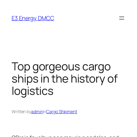
Skip
to
E3 Energy DMCC
content
Top gorgeous cargo
ships in the history of
logistics
Written by
admin
in
Cargo Shipment