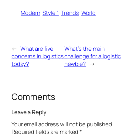
Modern
Style 1
Trends
World
←
What are five
What’s the main
concerns in logistics
challenge for a logistic
today?
newbie?
→
Comments
Leave a Reply
Your email address will not be published.
Required fields are marked
*